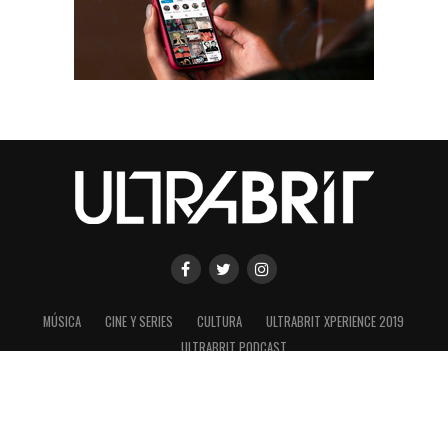
MÚSICA
CINE Y SERIES
CULTURA
ULTRABRIT XPERIENCE 2019
ULTRABRIT PODCAST
SHARE
TWEET
Copyright © 2020 ULTRABRIT es una marca registrada de ConexionUK
s.a.