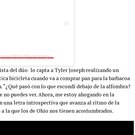
Una publicación compartida por twenty one pilots (@twentyonepilots)
ista del dúo- lo capta a Tyler Joseph realizando un
stica bicicleta cuando va a comprar pan para la barbacoa
. “¿Qué pasó con lo que escondí debajo de la alfombra?
ue no puedes ver. Ahora, me estoy ahogando en la
n una letra introspectiva que avanza al ritmo de la
p a la que los de Ohio nos tienen acostumbrados.