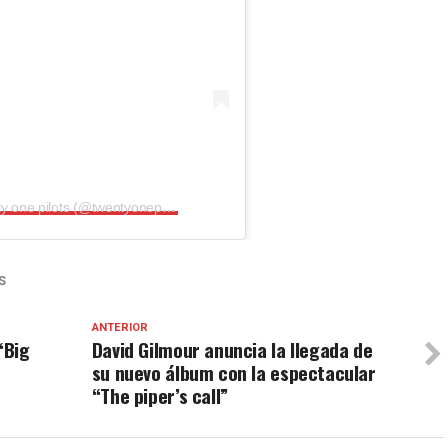
Una publicación compartida por twenty one pilots (@twentyonepilots)
S
ANTERIOR
“Big
David Gilmour anuncia la llegada de
su nuevo álbum con la espectacular
“The piper’s call”