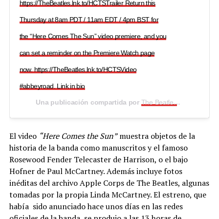
https://TheBeatles.lnk.to/HCTSTrailer Return this
Thursday at 8am PDT / 11am EDT / 4pm BST for
the “Here Comes The Sun” video premiere, and you
can set a reminder on the Premiere Watch page
now. https://TheBeatles.lnk.to/HCTSVideo
#abbeyroad. Link in bio
Una publicación compartida por
The Beatles
(@thebeatles
El video
“Here Comes the Sun”
muestra objetos de la
historia de la banda como manuscritos y el famoso
Rosewood Fender Telecaster de Harrison, o el bajo
Hofner de Paul McCartney. Además incluye fotos
inéditas del archivo Apple Corps de The Beatles, algunas
tomadas por la propia Linda McCartney. El estreno, que
había sido anunciado hace unos días en las redes
oficiales de la banda, se produjo a las 13 horas de