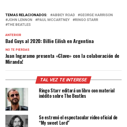
TEMAS RELACIONADOS:
ABBEY ROAD
GEORGE HARRISON
JOHN LENNON
PAUL MCCARTNEY
RINGO STARR
THE BEATLES
ANTERIOR
Bad Guys al 2020: Billie Eilish en Argentina
NO TE PIERDAS
Juan Ingaramo presenta «Clave» con la colaboración de
Miranda!
TAL VEZ TE INTERESE
Ringo Starr editará un libro con material
inédito sobre The Beatles
Se estrenó el espectacular video oficial de
“My sweet Lord”