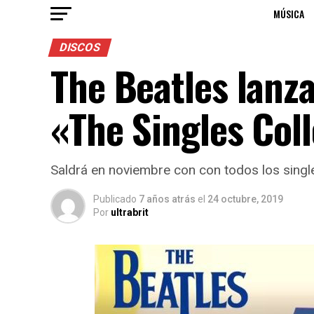
MÚSICA
DISCOS
The Beatles lanza
«The Singles Col
Saldrá en noviembre con con todos los singl
Publicado
7 años atrás
el
24 octubre, 2019
Por
ultrabrit