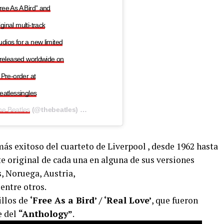
ree As A Bird” and
ginal multi-track
dios for a new limited
e released worldwide on
Pre-order at
beatlessingles
he Beatles
(@thebeatles) el
16 de Oct de 2019 a las 6:23 PDT
más exitoso del cuarteto de Liverpool , desde 1962 hasta
te original de cada una en alguna de sus versiones
, Noruega, Austria,
, entre otros.
llos de
‘Free As a Bird’ / ‘Real Love’
, que fueron
e del
“Anthology”
.