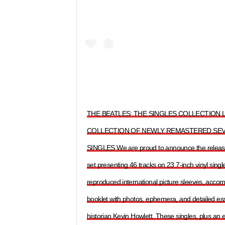
THE BEATLES: THE SINGLES COLLECTION L
COLLECTION OF NEWLY REMASTERED SEV
SINGLES We are proud to announce the release o
set presenting 46 tracks on 23 7-inch vinyl singles
reproduced international picture sleeves, acc
booklet with photos, ephemera, and detailed es
historian Kevin Howlett. These singles, plus an