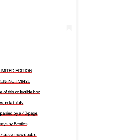
IMITED EDITION
EN-INCH VINYL
f this collectible box
, in faithfully
ompanied by a 40-page
says by Beatles
 exclusive new double