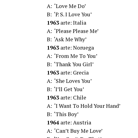
A: ‘Love Me Do’
B: ‘P. S. I Love You’
1963
arte: Italia
A: ‘Please Please Me’
B: ‘Ask Me Why’
1963
arte: Noruega
A: ‘From Me To You’
B: ‘Thank You Girl’
1963
arte: Grecia
A: ‘She Loves You’
B: ‘I’ll Get You’
1963
arte: Chile
A: ‘I Want To Hold Your Hand’
B: ‘This Boy’
1964
arte: Austria
A: ‘Can’t Buy Me Love’