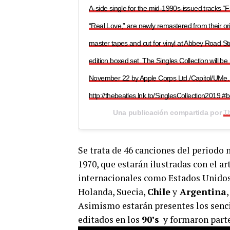
A-side single for the mid-1990s-issued tracks “F
“Real Love,” are newly remastered from their ori
master tapes and cut for vinyl at Abbey Road Stu
edition boxed set. The Singles Collection will b
November 22 by Apple Corps Ltd./Capitol/UMe. 
http://thebeatles.lnk.to/SinglesCollection2019 #
Una publicación compartida por
T
Se trata de 46 canciones del periodo 
1970, que estarán ilustradas con el ar
internacionales como Estados Unidos
Holanda, Suecia,
Chile
y
Argentina
Asimismo estarán presentes los senci
editados en los
90’s
y formaron part