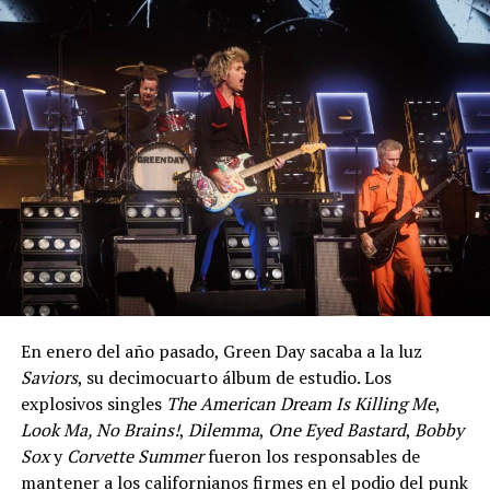
En enero del año pasado, Green Day sacaba a la luz
Saviors
, su decimocuarto álbum de estudio. Los
explosivos singles
The American Dream Is Killing Me
,
Look Ma, No Brains!
,
Dilemma
,
One Eyed Bastard
,
Bobby
Sox
y
Corvette Summer
fueron los responsables de
mantener a los californianos firmes en el podio del punk