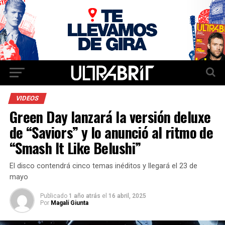
VIDEOS
Green Day lanzará la versión deluxe
de “Saviors” y lo anunció al ritmo de
“Smash It Like Belushi”
El disco contendrá cinco temas inéditos y llegará el 23 de
mayo
Publicado
1 año atrás
el
16 abril, 2025
Por
Magalí Giunta