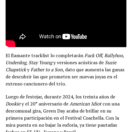
El flamante tracklist lo completarán
Fuck Off
,
Ballyhoo
,
Underdog
,
Stay Young
y versiones acústicas de
Suzie
Chapstick
y
Father to a Son
, dato que aumenta las ganas
de descubrir las que prometen ser nuevas joyas en el
extenso cancionero del trío.
Luego de festejar, durante 2024, los treinta años de
Dookie
y el 20° aniversario de
American Idiot
con una
descomunal gira, Green Day acaba de brillar en su
primera participación en el Festival Coachella. Con la
mira puesta en no bajar la euforia, ya tiene pautadas
fechas en EE. UU., Europa y Brasil.