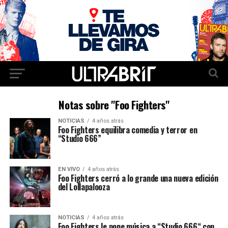
Notas sobre "Foo Fighters"
NOTICIAS
4 años atrás
Foo Fighters equilibra comedia y terror en
“Studio 666”
EN VIVO
4 años atrás
Foo Fighters cerró a lo grande una nueva edición
del Lollapalooza
NOTICIAS
4 años atrás
Foo Fighters le pone música a “Studio 666“ con