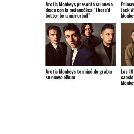
Arctic Monkeys presentó su nuevo
Primav
disco con la melancólica “There’d
Jack Wh
better be a mirrorball”
Monkey
Arctic Monkeys terminó de grabar
Los 10
su nuevo álbum
cancio
Monke