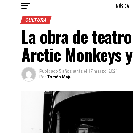
MÚSICA
CULTURA
La obra de teatro
Arctic Monkeys y
Publicado
5 años atrás
el
17 marzo, 2021
Por
Tomás Majul