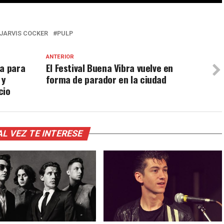
JARVIS COCKER
PULP
ANTERIOR
sa para
El Festival Buena Vibra vuelve en
 y
forma de parador en la ciudad
cio
AL VEZ TE INTERESE