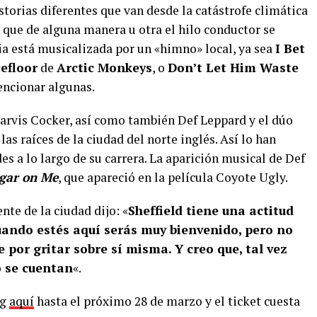
storias diferentes que van desde la catástrofe climática
 que de alguna manera u otra el hilo conductor se
ria está musicalizada por un «himno» local, ya sea
I Bet
efloor
de
Arctic Monkeys
, o
Don’t Let Him Waste
encionar algunas.
arvis Cocker, así como también Def Leppard y el dúo
s raíces de la ciudad del norte inglés. Así lo han
 a lo largo de su carrera. La aparición musical de Def
gar on Me
, que apareció en la película Coyote Ugly.
nte de la ciudad dijo: «
Sheffield tiene una actitud
cuando estés aquí serás muy bienvenido, pero no
por gritar sobre sí misma. Y creo que, tal vez
o se cuentan
«.
ng
aquí
hasta el próximo 28 de marzo y el ticket cuesta