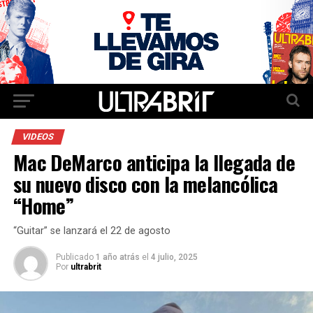
VIDEOS
Mac DeMarco anticipa la llegada de
su nuevo disco con la melancólica
“Home”
“Guitar” se lanzará el 22 de agosto
Publicado
1 año atrás
el
4 julio, 2025
Por
ultrabrit