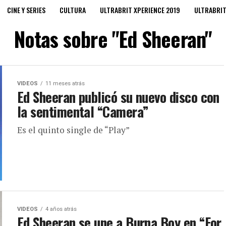
CINE Y SERIES
CULTURA
ULTRABRIT XPERIENCE 2019
ULTRABRI
Notas sobre "Ed Sheeran"
VIDEOS
11 meses atrás
Ed Sheeran publicó su nuevo disco con
la sentimental “Camera”
Es el quinto single de “Play”
VIDEOS
4 años atrás
Ed Sheeran se une a Burna Boy en “For