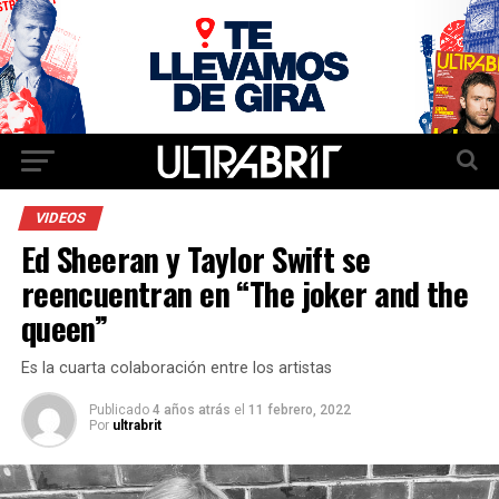
VIDEOS
Ed Sheeran y Taylor Swift se
reencuentran en “The joker and the
queen”
Es la cuarta colaboración entre los artistas
Publicado
4 años atrás
el
11 febrero, 2022
Por
ultrabrit