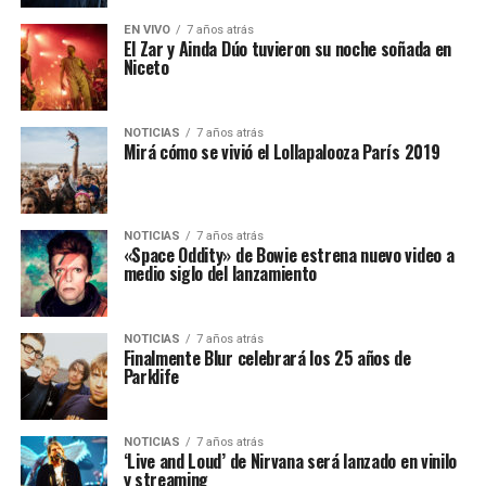
EN VIVO
7 años atrás
El Zar y Ainda Dúo tuvieron su noche soñada en
Niceto
NOTICIAS
7 años atrás
Mirá cómo se vivió el Lollapalooza París 2019
NOTICIAS
7 años atrás
«Space Oddity» de Bowie estrena nuevo video a
medio siglo del lanzamiento
NOTICIAS
7 años atrás
Finalmente Blur celebrará los 25 años de
Parklife
NOTICIAS
7 años atrás
‘Live and Loud’ de Nirvana será lanzado en vinilo
y streaming