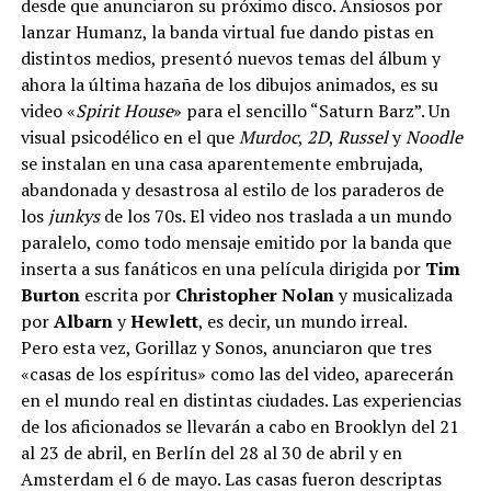
desde que anunciaron su próximo disco. Ansiosos por
lanzar Humanz, la banda virtual fue dando pistas en
distintos medios, presentó nuevos temas del álbum y
ahora la última hazaña de los dibujos animados, es su
video «
Spirit House
» para el sencillo “Saturn Barz”. Un
visual psicodélico en el que
Murdoc
,
2D
,
Russel
y
Noodle
se instalan en una casa aparentemente embrujada,
abandonada y desastrosa al estilo de los paraderos de
los
junkys
de los 70s. El video nos traslada a un mundo
paralelo, como todo mensaje emitido por la banda que
inserta a sus fanáticos en una película dirigida por
Tim
Burton
escrita por
Christopher Nolan
y musicalizada
por
Albarn
y
Hewlett
, es decir, un mundo irreal.
Pero esta vez, Gorillaz y Sonos, anunciaron que tres
«casas de los espíritus» como las del video, aparecerán
en el mundo real en distintas ciudades. Las experiencias
de los aficionados se llevarán a cabo en Brooklyn del 21
al 23 de abril, en Berlín del 28 al 30 de abril y en
Amsterdam el 6 de mayo. Las casas fueron descriptas