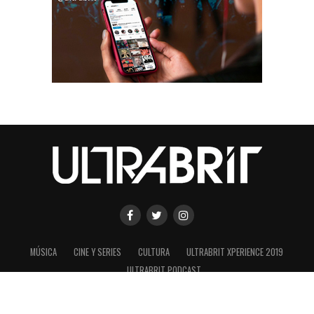
MÚSICA
CINE Y SERIES
CULTURA
ULTRABRIT XPERIENCE 2019
ULTRABRIT PODCAST
SHARE
TWEET