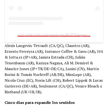
Una publicación compartida por MUTEK Argentina (@mutek.ar)
Alexis Langevin-Tetrault (CA/QC), Claustro (AR),
Ernesto Ferreyra (AR), Instance Coffee & Gavu (AR), Itti
& Jotta.rs (JP+AR), Jamira Estrada (CH), Julián
Tenenbaum (AR), Kazuya Nagaya, Ali M. Demirel &
Maurice Jones (JP+TR/DE+DE/CA), Luxixi (CN), Martín
Borini & Tomás Nochteff (AR/DE), MissLupe (AR),
Nicola Cruz (EC), Noria Lilt (CH), Robert Lippok & Lucas
Gutierrez (DE+AR), Seulement (CA/QC), Venice Bleach x
Ristband (UK+UK/IR).
Cinco días para expandir los sentidos