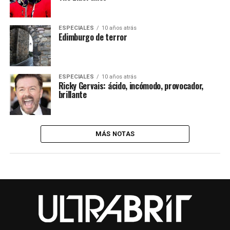
ESPECIALES
10 años atrás
Edimburgo de terror
ESPECIALES
10 años atrás
Ricky Gervais: ácido, incómodo, provocador,
brillante
MÁS NOTAS