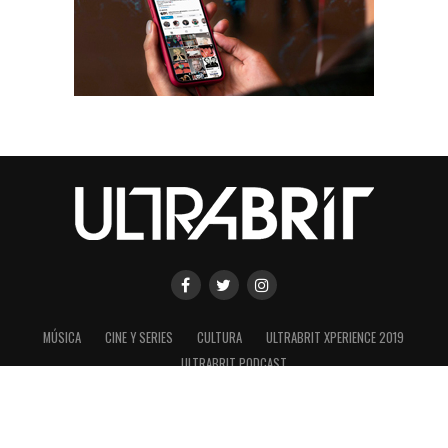
MÚSICA
CINE Y SERIES
CULTURA
ULTRABRIT XPERIENCE 2019
ULTRABRIT PODCAST
SHARE
TWEET
Copyright © 2020 ULTRABRIT es una marca registrada de ConexionUK