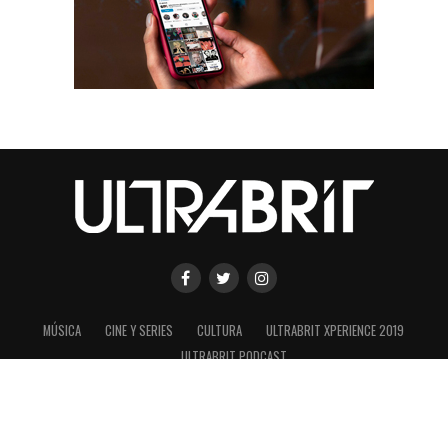
MÚSICA
CINE Y SERIES
CULTURA
ULTRABRIT XPERIENCE 2019
ULTRABRIT PODCAST
SHARE
TWEET
Copyright © 2020 ULTRABRIT es una marca registrada de ConexionUK