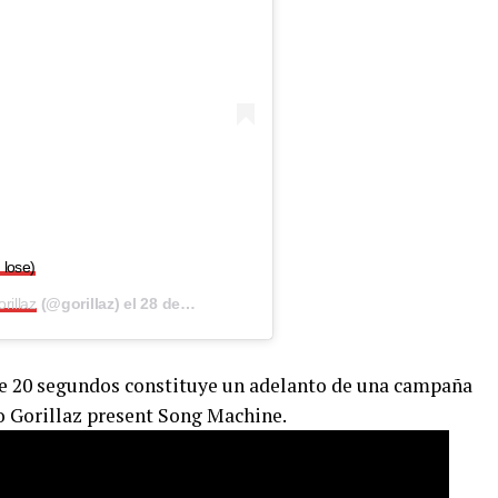
 lose)
rillaz
(@gorillaz) el
28 de Ene de 2020 a las 8:13 PST
e 20 segundos constituye un adelanto de una campaña
o Gorillaz present Song Machine.