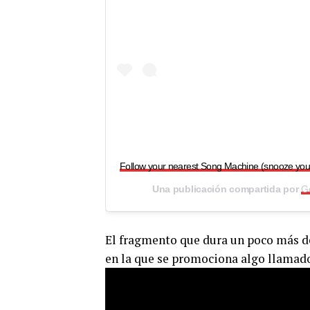
Follow your nearest Song Machine (snooze you
Una publicación compartida por
Go
El fragmento que dura un poco más d
en la que se promociona algo llamad