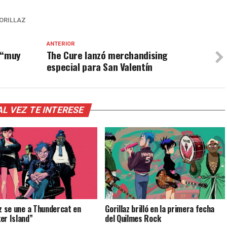
ORILLAZ
ANTERIOR
 “muy
The Cure lanzó merchandising
especial para San Valentín
AL VEZ TE INTERESE
az se une a Thundercat en
Gorillaz brilló en la primera fecha
er Island”
del Quilmes Rock