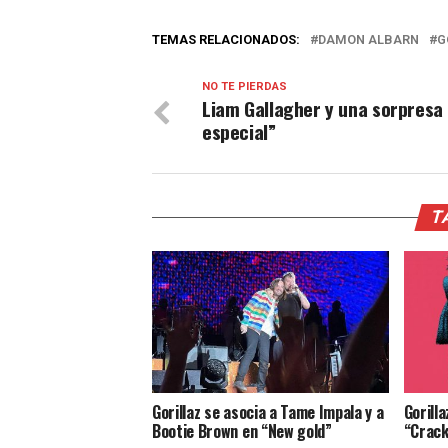
TEMAS RELACIONADOS:
DAMON ALBARN
G
NO TE PIERDAS
Liam Gallagher y una sorpresa
especial”
T
Gorillaz se asocia a Tame Impala y a
Gorill
Bootie Brown en “New gold”
“Crack