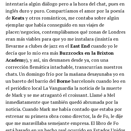
intentaría algún diálogo pero a la hora del chat, pues en
inglés duro y puro. Compartíamos el amor por la poesía
de
Keats
y otros románticos, me contaba sobre algún
ejemplar que había conseguido en sus viajes de
placer/negocios, contemplábamos qué zonas de Londres
eran más viables para que yo me instalara (insistía en
llevarme a clubes de jazz en el
East End
cuando yo le
decía que lo mío era más
Buzzcocks en la Brixton
Academ
y), y así, sin desmanes desde ya, con una
corrección flemática intachable, transcurrían nuestros
chats. Un domingo frío por la mañana desayunaba yo en
un bareto del barrio del
Borne
barcelonés cuando leo en
el periódico local La Vanguardia la noticia de la muerte
de Mark y se me atragantó el croissant. Llamé a Mel
inmediatamente que también quedó abrumada por la
noticia. Cuando Mark me había contado que estaba por
estrenar su primera obra como director, la de Fo, le dije
que me maravillaba semejante empresa. El libro de Fo
está basado en un hecho real ocurrido en Estados Unidos