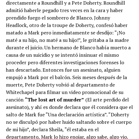
directamente a Roundhill y a Pete Doherty. Roundhill
admitió haberle pegado tres veces en la cara y haber
prendido fuego el sombrero de Blanco. Johnny
Headlock, otro de la troupe de Doherty, confesó haber
matado a Mark pero inmediatamente se desdijo: “¡No
maté a su hijo, no maté a su hijo!”, le gritaba a la madre
durante el juicio. Un hermano de Blanco había muerto a
causa de un suicidio y se intentó insinuar el mismo
proceder pero diferentes investigaciones forenses lo
han descartado. Entonces fue un asesinato, alguien
empujó a Mark por el balcón. Seis meses después de la
muerte, Pete Doherty volvió al departamento de
Whitechapel para filmar un video promocional de su
canción
“The lost art of murder”
(El arte perdido del
asesinato), y ahí es donde declara que él considera que el
salto de Mark fue “Una declaración artística”. “Doherty
no se disculpó por haber huido saltando sobre el cuerpo
de mi hijo”, declara Sheila, “él estaba en el
departamento, Mark lo hizo enojar, algo sabe, algo vio.