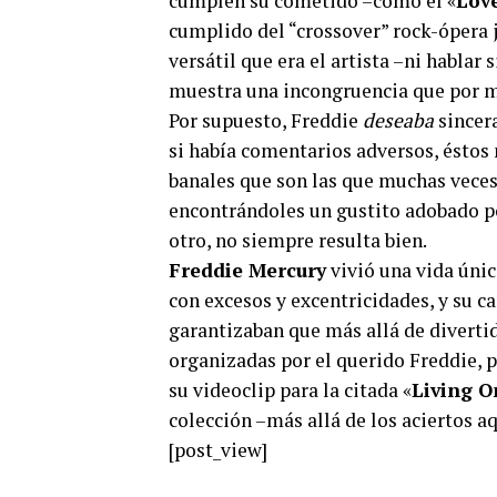
cumplen su cometido –como el «
Love
cumplido del “crossover” rock-ópera 
versátil que era el artista –ni habla
muestra una incongruencia que por
Por supuesto, Freddie
deseaba
sincer
si había comentarios adversos, éstos
banales que son las que muchas veces
encontrándoles un gustito adobado por
otro, no siempre resulta bien.
Freddie Mercury
vivió una vida únic
con excesos y excentricidades, y su ca
garantizaban que más allá de divertid
organizadas por el querido Freddie, 
su videoclip para la citada «
Living 
colección –más allá de los aciertos a
[post_view]