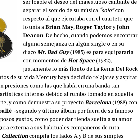
ser loable el deseo del majestuoso cantante de
separar el sonido de su música
“solo”
con
respecto al que ejecutaba con el cuarteto que
lo unía a
Brian May
,
Roger Taylor
y
John
Deacon
. De hecho, cuando podemos encontrar
alguna semejanza en algún single o en su
disco
Mr. Bad Guy
(1985) es para equipararla
con momentos de
Hot Space
(1982),
justamente lo más flojito de La Reina Del Rock
tos de su vida Mercury haya decidido relajarse y aspirar
on presiones como las que había en una banda tan
 artísticas internas debido al rumbo tomado en aquella
 parte, y como demuestra su proyecto
Barcelona
(1988) con
allé
-segundo y último álbum por fuera de su famoso
posos gustos, como poder dar rienda suelta a su amor
igura externa a sus habituales compañeros de ruta.
 Collection
compila los lados A y B de sus simples