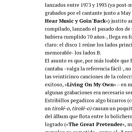
lanzados entre 1973 y 1993 (ya post-m
grabados por el cantante junto a May
Hear Music y Goin´Back
«) justito 
compilado, lanzado el pasado dos de s
hubiera cumplido 70 años-, llega en 
claro: el disco 1 reúne los lados princ
memorable- los lados B.
El asunto es que, por más loable que 
cantaba –valga la referencia fácil-, n
las veinticinco canciones de la colecc
exitoso, «
Living On My Own
» – en 
algunas grabaciones era necesario se
Estribillos pegadizos algo bizarros 
un
tirolé-o, tirolé-o)
causan un poquito
del álbum que flota entre lo bolicher
logrado («
The Great Pretender
«
,
mo