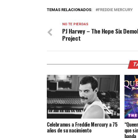
TEMAS RELACIONADOS:
FREDDIE MERCURY
NO TE PIERDAS
PJ Harvey – The Hope Six Demol
Project
T
Celebramos a Freddie Mercury a 75
“Queen
años de su nacimiento
que si
banda