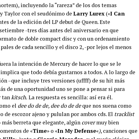
ortem), incluyendo la “rareza” de los dos temas
 y Taylor con el seudónimo de
Larry Lurex
(«
I Can
antes de la edición del LP debut de Queen. Este
etiembre -tres días antes del aniversario en que
formato de doble compact disc y con un ordenamiento
ipales de cada sencillo y el disco 2, -por lejos el menos
fuera la intención de Mercury de hacer lo que se le
o implica que todo debía gustarnos a todos. A lo largo de
ión –que incluye tres versiones (uffff) de su hit más
más de una oportunidad uno se pone a pensar si para
r tan
kitsch.
La respuesta es sencilla: así era él.
(como el
dee do de de, dee do de de
que nos suena como
 de escozor ajeno y pululan por ambos cds. El
tracklist
o más berreta que elegante, algún
cover
muy bien
mentos de «
Time
» o «
In My Defense
«
)
, canciones que