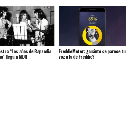
stra “Los años de Rapsodia
FreddieMeter: ¿cuánto se parece tu
a” llega a MDQ
voz a la de Freddie?