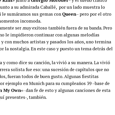
 Kills
» junto a
Giorgio Moroder
– y el sueño clásico
junto a su admirada Caballé, por un lado muestra lo
r si le sumáramos sus gemas con
Queen
– pero por el otro
 momentos incomoda.
amente ser
muy
exitoso también fuera de su banda. Pero
 no le impidieron continuar con algunas melodías
 y con muchos artistas y pasados los años, uno termina
 la nostalgia. En este caso y puesto un tema detrás del
a y como dice su canción, la vivió a su manera. La vivió
rrera solista fue eso: una sucesión de capítulos que no
os, fueran todos de buen gusto. Algunas fiestitas
por ejemplo en Munich para su cumpleaños 39 –base de
On My Own
«- dan fe de esto y algunas canciones de esta
quí presentes-, también.