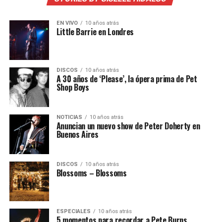
EN VIVO
10 años atrás
Little Barrie en Londres
DISCOS
10 años atrás
A 30 años de ‘Please’, la ópera prima de Pet
Shop Boys
NOTICIAS
10 años atrás
Anuncian un nuevo show de Peter Doherty en
Buenos Aires
DISCOS
10 años atrás
Blossoms – Blossoms
ESPECIALES
10 años atrás
5 momentos para recordar a Pete Burns