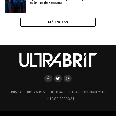
este fin de semana
MÁS NOTAS
MÚSICA
CINE Y SERIES
CULTURA
ULTRABRIT XPERIENCE 2019
ULTRABRIT PODCAST