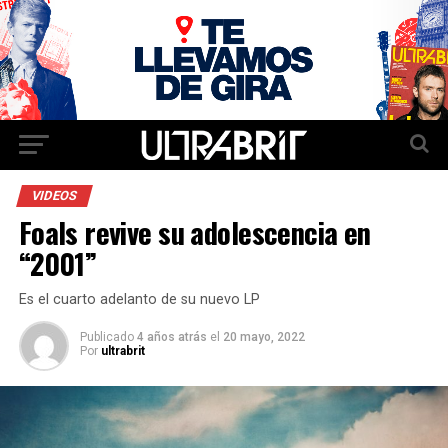
VIDEOS
Foals revive su adolescencia en
“2001”
Es el cuarto adelanto de su nuevo LP
Publicado
4 años atrás
el
20 mayo, 2022
Por
ultrabrit