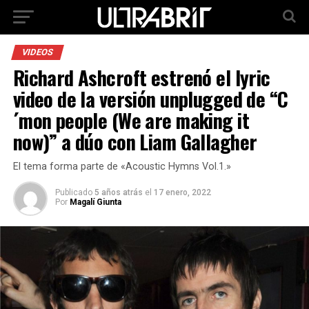
VIDEOS
Richard Ashcroft estrenó el lyric
video de la versión unplugged de “C
´mon people (We are making it
now)” a dúo con Liam Gallagher
El tema forma parte de «Acoustic Hymns Vol.1.»
Publicado
5 años atrás
el
17 enero, 2022
Por
Magalí Giunta