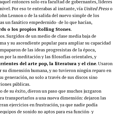
aquel entonces solo era facultad de gobernantes, líderes
ivel. Por eso te enterabas al instante, vía
United Press
o
John Lennon o de la salida del nuevo simple de los
ras un fanático empedernido- de lo que hacían,
rds o los propios Rolling Stones
.
tos. Surgidos de un medio de clase media baja de
ama y su ascendiente popular para ampliar su capacidad
mpaparon de las ideas progresistas de la época,
n por la meditación y las filosofías orientales, y
ientes del arte pop, la literatura y el cine
. Usaron
ir su dimensión humana, y no tuvieron ningún reparo en
 generación, no solo a través de sus discos sino
iones públicas.
to de su éxito, dieron un paso que muchos juzgaron
ara transportarlos a una nueva dimensión: dejaron las
eran ejercicios en frustración, ya que nadie podía
equipos de sonido no aptos para esa función- y