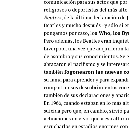
comunicación para sus actos que por 
religiosos o deportistas del más alto n
Reuters
, de la última declaración de 
Beatles y mucho después –y sólo si e
pongamos por caso, lo
s Who, los By
Pero además, los Beatles eran inquie
Liverpool, una vez que adquirieron f
de asombro y sus conocimientos. Se e
abrazaron el pacifismo y se interesaro
también
fogonearon las nuevas corr
su fama para aprender y para expand
compartir esos descubrimientos con su
también de sus declaraciones y aparic
En 1966, cuando estaban en lo más al
suicida pero que, en cambio, sirvió p
actuaciones en vivo -que a esa altura 
escucharlos en estadios enormes con 