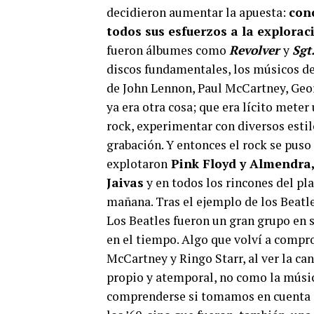
decidieron aumentar la apuesta:
conc
todos sus esfuerzos a la explorac
fueron álbumes como
Revolver
y
Sgt
discos fundamentales, los músicos de
de John Lennon, Paul McCartney, Geor
ya era otra cosa; que era lícito meter
rock, experimentar con diversos estil
grabación. Y entonces el rock se puso
explotaron
Pink Floyd y Almendra,
Jaivas
y en todos los rincones del pl
mañana. Tras el ejemplo de los Beatle
Los Beatles fueron un gran grupo en 
en el tiempo. Algo que volví a compro
McCartney y Ringo Starr, al ver la c
propio y atemporal, no como la músic
comprenderse si tomamos en cuenta qu