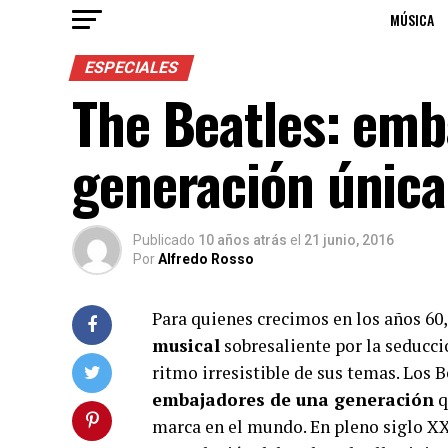
MÚSICA
ESPECIALES
The Beatles: emb
generación única
Publicado
10 años atrás
el
21 junio, 2016
Por
Alfredo Rosso
Para quienes crecimos en los años 60,
musical
sobresaliente por la seducci
ritmo irresistible de sus temas. Los 
embajadores de una generación
q
marca en el mundo. En pleno siglo XXI