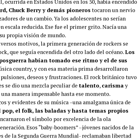
al, ocurrida en Estados Unidos en los 50, había encendido
hard, Chuck Berry y demás pioneros
tocaron un nervio
izadores de un cambio. Ya los adolescentes no serían
 escala reducida. Ese fue el primer grito. Nacía una
 su propia visión de mundo.
diversos motivos, la primera generación de rockers se
rock, que seguía encendida del otro lado del océano.
Los
 posguerra habían tomado ese ritmo y el de sus
 música country, y con esa materia prima desarrollaron
ulsiones, deseos y frustraciones. El rock británico tuvo
les se dio una mezcla peculiar de
talento
,
carisma
y
 una manera impensable hasta ese momento.
ecos y evidentes de su música –una amalgama única de
l pop, el folk, las baladas y hasta temas propios
encarnaron el símbolo por excelencia de la ola
eneración. Esos “baby-boomers” –jóvenes nacidos de la
es de la Segunda Guerra Mundial- reclamaban libertad