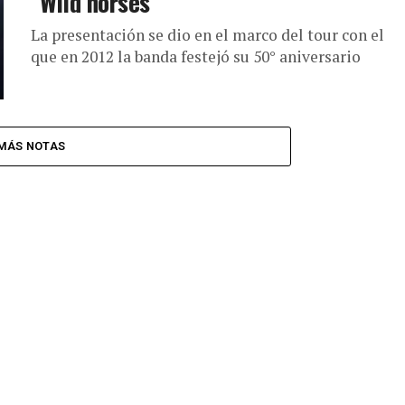
“Wild horses”
La presentación se dio en el marco del tour con el
que en 2012 la banda festejó su 50° aniversario
MÁS NOTAS
CINE Y SERIES
CULTURA
ULTRABRIT XPERIENCE 2019
ULTRABRIT 