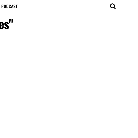
T PODCAST
es"