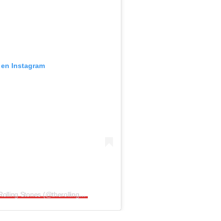
 en Instagram
Una publicación compartida por The Rolling Stones (@therollingstones)