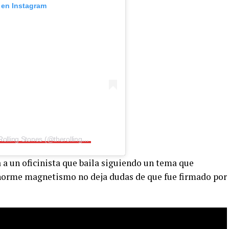
 en Instagram
Una publicación compartida por The Rolling Stones (@therollingstones)
 a un oficinista que baila siguiendo un tema que
enorme magnetismo no deja dudas de que fue firmado por