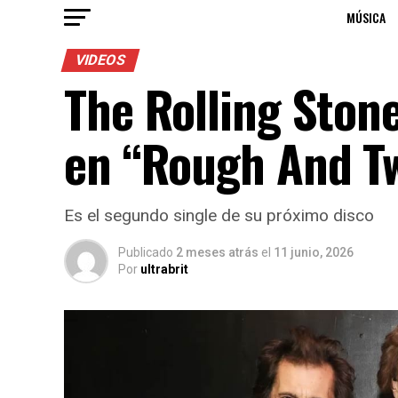
MÚSICA
VIDEOS
The Rolling Ston
en “Rough And T
Es el segundo single de su próximo disco
Publicado
2 meses atrás
el
11 junio, 2026
Por
ultrabrit