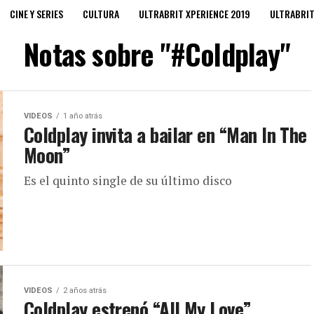
CINE Y SERIES
CULTURA
ULTRABRIT XPERIENCE 2019
ULTRABRI
Notas sobre "#Coldplay"
VIDEOS
1 año atrás
Coldplay invita a bailar en “Man In The
Moon”
Es el quinto single de su último disco
VIDEOS
2 años atrás
Coldplay estrenó “All My Love”