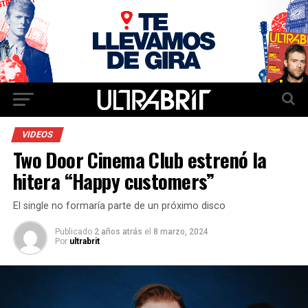
VIDEOS
Two Door Cinema Club estrenó la
hitera “Happy customers”
El single no formaría parte de un próximo disco
Publicado
2 años atrás
el
8 marzo, 2024
Por
ultrabrit