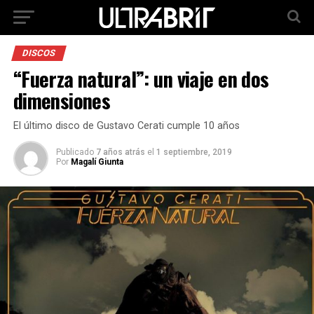
DISCOS
“Fuerza natural”: un viaje en dos
dimensiones
El último disco de Gustavo Cerati cumple 10 años
Publicado
7 años atrás
el
1 septiembre, 2019
Por
Magalí Giunta