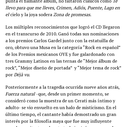
punta el flamante álbum, no faltaron clásicos como
Te
llevo para que me lleves
,
Crimen
,
Adiós
,
Puente, Lago en
el
cielo y la joya sodera
Zona de promesas
.
Los múltiples reconocimientos que logró el CD llegaron
en el transcurso de 2010. Ganó todas sus nominaciones
a los premios Carlos Gardel junto con la estatuilla de
oro, obtuvo una Musa en la categoría “Rock en español”
de los Premios mexicanos OYE y fue galardonado con
tres Grammy Latinos en las ternas de “Mejor álbum de
rock”, “Mejor diseño de portada” y “Mejor tema de rock”
por
Déjà vu
.
Posteriormente a la tragedia ocurrida nueve años atrás,
Fuerza natural
-que, desde un primer momento, se
consideró como la muestra de un Cerati más íntimo y
adulto- se vio envuelto en un halo de misticismo. En el
último tiempo, el cantante había demostrado un gran
interés por la filosofía maya que fue muy influyente