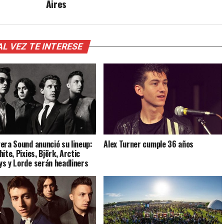
Aires
AL VEZ TE INTERESE
era Sound anunció su lineup:
Alex Turner cumple 36 años
ite, Pixies, Björk, Arctic
s y Lorde serán headliners