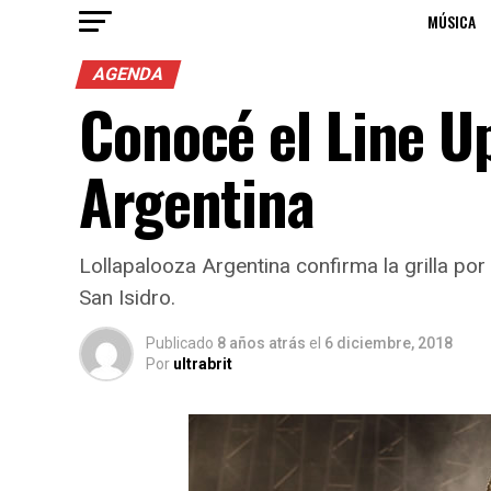
MÚSICA
AGENDA
Conocé el Line Up
Argentina
Lollapalooza Argentina confirma la grilla por
San Isidro.
Publicado
8 años atrás
el
6 diciembre, 2018
Por
ultrabrit