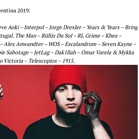
gentina 2019:
e Aoki – Interpol – Jorge Drexler – Years & Years – Bring
tugal. The Man – Rüfüs Du Sol – RL Grime – Khea –
– Alex Anwandter – WOS – Escalandrum – Seven Kayne –
pie Sabotage – JetLag – Dak1llah – Omar Varela & Mykka
 Victoria – Telescopios – 1915.