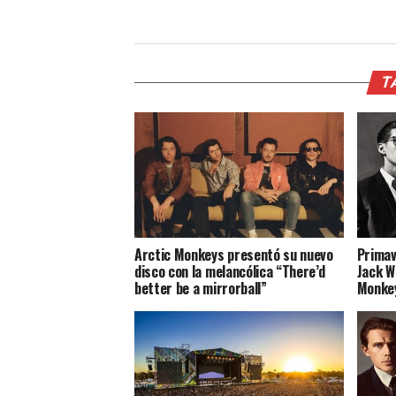
T
Arctic Monkeys presentó su nuevo
Primav
disco con la melancólica “There’d
Jack Wh
better be a mirrorball”
Monkey