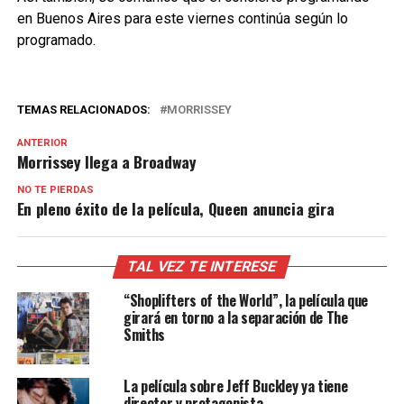
en Buenos Aires para este viernes continúa según lo
programado.
TEMAS RELACIONADOS:
MORRISSEY
ANTERIOR
Morrissey llega a Broadway
NO TE PIERDAS
En pleno éxito de la película, Queen anuncia gira
TAL VEZ TE INTERESE
“Shoplifters of the World”, la película que
girará en torno a la separación de The
Smiths
La película sobre Jeff Buckley ya tiene
director y protagonista