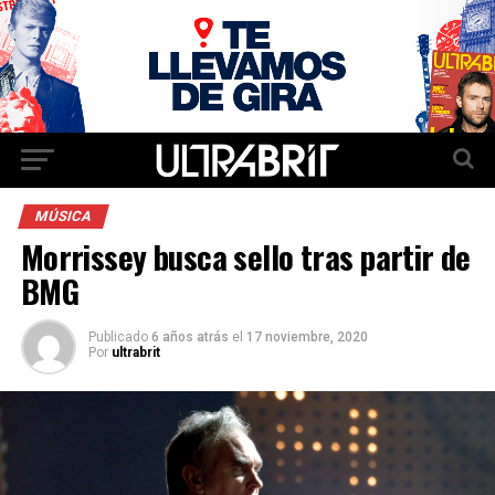
MÚSICA
Morrissey busca sello tras partir de
BMG
Publicado
6 años atrás
el
17 noviembre, 2020
Por
ultrabrit