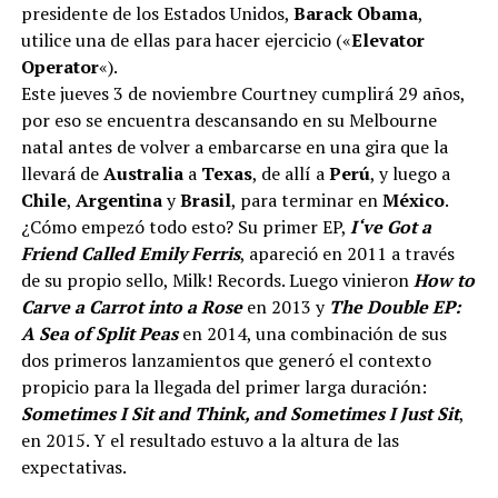
presidente de los Estados Unidos,
Barack Obama
,
utilice una de ellas para hacer ejercicio («
Elevator
Operator
«).
Este jueves 3 de noviembre Courtney cumplirá 29 años,
por eso se encuentra descansando en su Melbourne
natal antes de volver a embarcarse en una gira que la
llevará de
Australia
a
Texas
, de allí a
Perú
, y luego a
Chile
,
Argentina
y
Brasil
, para terminar en
México
.
¿Cómo empezó todo esto? Su primer EP,
I
‘ve Got a
Friend Called Emily Ferris
, apareció en 2011 a través
de su propio sello, Milk! Records. Luego vinieron
How to
Carve a Carrot into a Rose
en 2013 y
The Double EP:
A Sea of Split Peas
en 2014, una combinación de sus
dos primeros lanzamientos que generó el contexto
propicio para la llegada del primer larga duración:
Sometimes I Sit and Think, and Sometimes I Just Sit
,
en 2015. Y el resultado estuvo a la altura de las
expectativas.