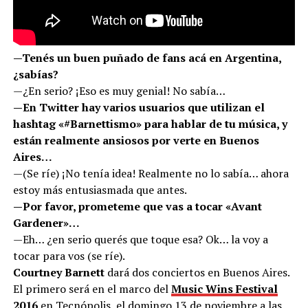
—Tenés un buen puñado de fans acá en Argentina,
¿sabías?
—¿En serio? ¡Eso es muy genial! No sabía…
—En Twitter hay varios usuarios que utilizan el
hashtag «#Barnettismo» para hablar de tu música, y
están realmente ansiosos por verte en Buenos
Aires…
—(Se ríe) ¡No tenía idea! Realmente no lo sabía… ahora
estoy más entusiasmada que antes.
—Por favor, prometeme que vas a tocar «Avant
Gardener»…
—Eh… ¿en serio querés que toque esa? Ok… la voy a
tocar para vos (se ríe).
Courtney Barnett
dará dos conciertos en Buenos Aires.
El primero será en el marco del
Music Wins Festival
2016
en Tecnópolis, el domingo 13 de noviembre a las