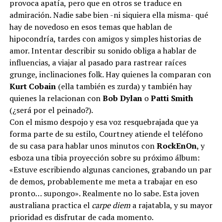
provoca apatía, pero que en otros se traduce en
admiración. Nadie sabe bien -ni siquiera ella misma- qué
hay de novedoso en esos temas que hablan de
hipocondría, tardes con amigos y simples historias de
amor. Intentar describir su sonido obliga a hablar de
influencias, a viajar al pasado para rastrear raíces
grunge, inclinaciones folk. Hay quienes la comparan con
Kurt Cobain
(ella también es zurda) y también hay
quienes la relacionan con
Bob Dylan
o
Patti Smith
(¿será por el peinado?).
Con el mismo despojo y esa voz resquebrajada que ya
forma parte de su estilo, Courtney atiende el teléfono
de su casa para hablar unos minutos con
RockEnOn
, y
esboza una tibia proyección sobre su próximo álbum:
«Estuve escribiendo algunas canciones, grabando un par
de demos, probablemente me meta a trabajar en eso
pronto… supongo». Realmente no lo sabe. Esta joven
australiana practica el
carpe diem
a rajatabla, y su mayor
prioridad es disfrutar de cada momento.