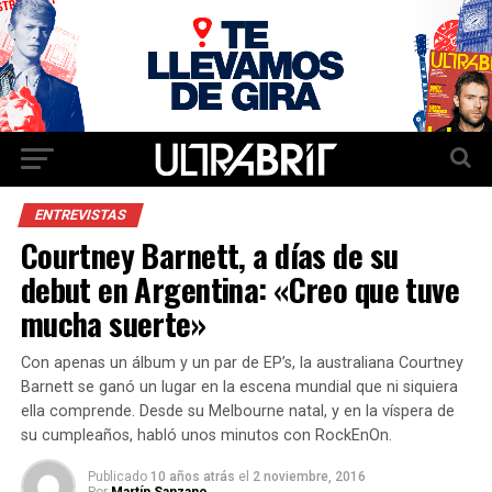
ENTREVISTAS
Courtney Barnett, a días de su
debut en Argentina: «Creo que tuve
mucha suerte»
Con apenas un álbum y un par de EP’s, la australiana Courtney
Barnett se ganó un lugar en la escena mundial que ni siquiera
ella comprende. Desde su Melbourne natal, y en la víspera de
su cumpleaños, habló unos minutos con RockEnOn.
Publicado
10 años atrás
el
2 noviembre, 2016
Por
Martín Sanzano