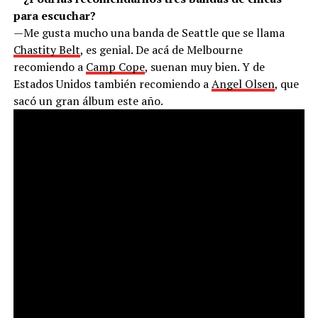
para escuchar?
—Me gusta mucho una banda de Seattle que se llama
Chastity Belt
, es genial. De acá de Melbourne
recomiendo a
Camp Cope
, suenan muy bien. Y de
Estados Unidos también recomiendo a
Angel Olsen
, que
sacó un gran álbum este año.