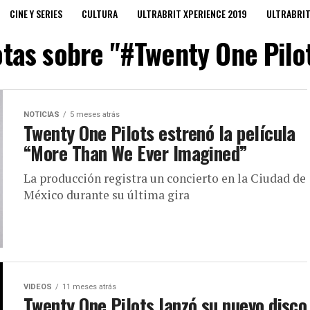
CINE Y SERIES
CULTURA
ULTRABRIT XPERIENCE 2019
ULTRABRI
tas sobre "#Twenty One Pilo
NOTICIAS
5 meses atrás
Twenty One Pilots estrenó la película
“More Than We Ever Imagined”
La producción registra un concierto en la Ciudad de
México durante su última gira
VIDEOS
11 meses atrás
Twenty One Pilots lanzó su nuevo disco