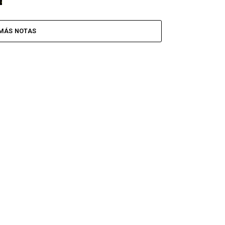
MÁS NOTAS
CINE Y SERIES
CULTURA
ULTRABRIT XPERIENCE 2019
ULTRABRIT 
pyright © 2020 ULTRABRIT es una marca registrada de ConexionUK s