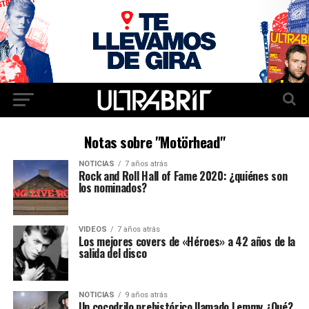
Notas sobre "Motörhead"
NOTICIAS
7 años atrás
Rock and Roll Hall of Fame 2020: ¿quiénes son
los nominados?
VIDEOS
7 años atrás
Los mejores covers de «Héroes» a 42 años de la
salida del disco
NOTICIAS
9 años atrás
Un cocodrilo prehistórico llamado Lemmy ¿Qué?