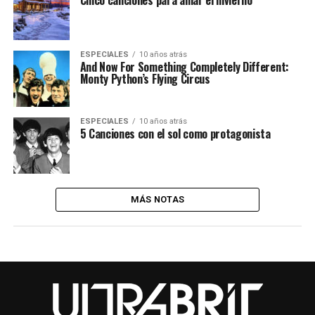
Cinco canciones para amar el invierno
ESPECIALES
10 años atrás
And Now For Something Completely Different:
Monty Python’s Flying Circus
ESPECIALES
10 años atrás
5 Canciones con el sol como protagonista
MÁS NOTAS