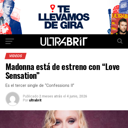
VIDEOS
Madonna está de estreno con “Love
Sensation”
Es el tercer single de “Confessions II”
Publicado
2 meses atrás
el
4 junio, 2026
Por
ultrabrit