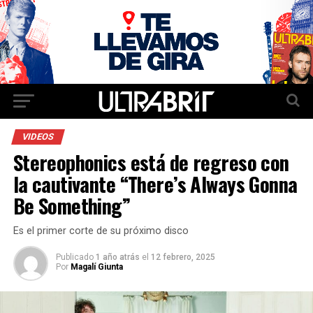
VIDEOS
Stereophonics está de regreso con
la cautivante “There’s Always Gonna
Be Something”
Es el primer corte de su próximo disco
Publicado
1 año atrás
el
12 febrero, 2025
Por
Magalí Giunta