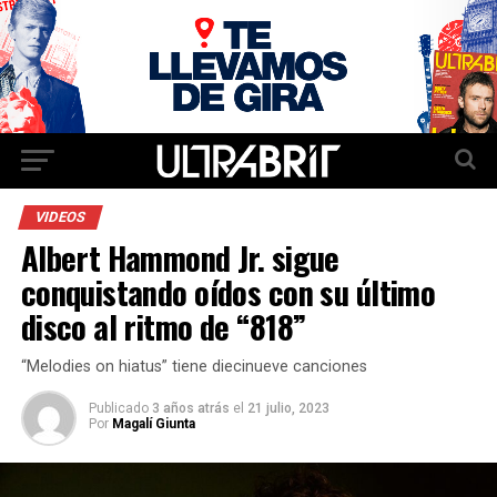
VIDEOS
Albert Hammond Jr. sigue
conquistando oídos con su último
disco al ritmo de “818”
“Melodies on hiatus” tiene diecinueve canciones
Publicado
3 años atrás
el
21 julio, 2023
Por
Magalí Giunta