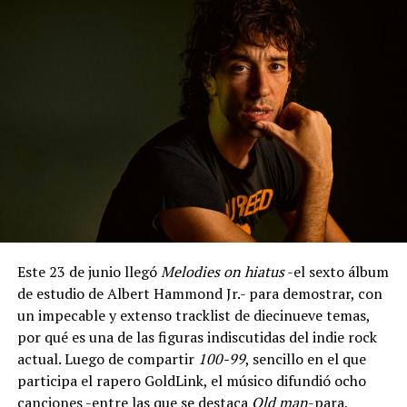
Este 23 de junio llegó
Melodies on hiatus
-el sexto álbum
de estudio de Albert Hammond Jr.- para demostrar, con
un impecable y extenso tracklist de diecinueve temas,
por qué es una de las figuras indiscutidas del indie rock
actual. Luego de compartir
100-99
, sencillo en el que
participa el rapero GoldLink, el músico difundió ocho
canciones -entre las que se destaca
Old man
-para,