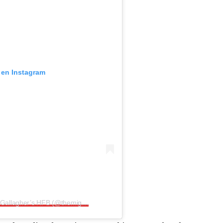
 en Instagram
Una publicación compartida por Noel Gallagher’s HFB (@themightyi)