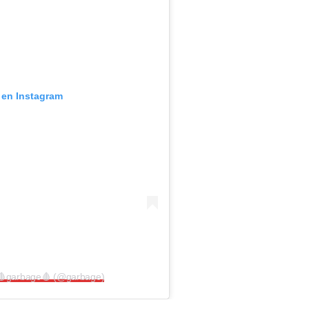
 en Instagram
 🩸garbage🩸 (@garbage)