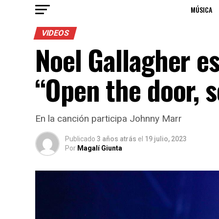
MÚSICA
VIDEOS
Noel Gallagher es
“Open the door, s
En la canción participa Johnny Marr
Publicado
3 años atrás
el
19 julio, 2023
Por
Magalí Giunta