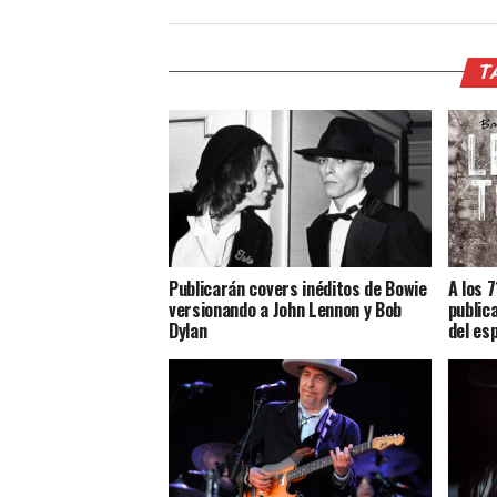
T
Publicarán covers inéditos de Bowie
A los 
versionando a John Lennon y Bob
public
Dylan
del es