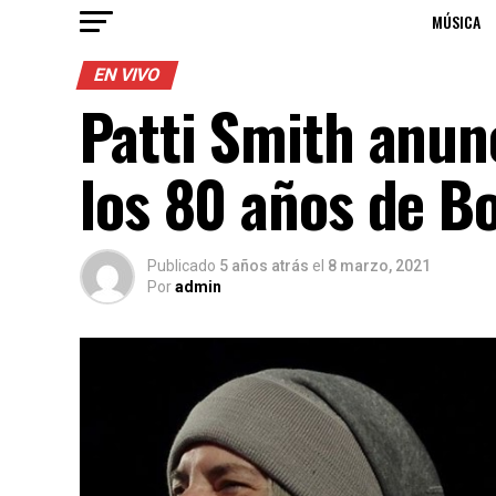
MÚSICA
EN VIVO
Patti Smith anun
los 80 años de B
Publicado
5 años atrás
el
8 marzo, 2021
Por
admin