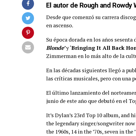
El autor de
Rough and Rowdy 
Desde que comenzó su carrera disco
en ascenso.
Su época dorada en los años sesenta d
Blonde’
y ‘
Bringing It All Back H
Zimmerman en lo más alto de la cult
En las décadas siguientes llegó a pu
las críticas musicales, pero con una 
El último lanzamiento del norteame
junio de este año que debutó en el To
It’s Dylan’s 23rd Top 10 album, and hi
the legendary singer/songwriter now 
the 1960s, 14 in the ’70s, seven in the ’