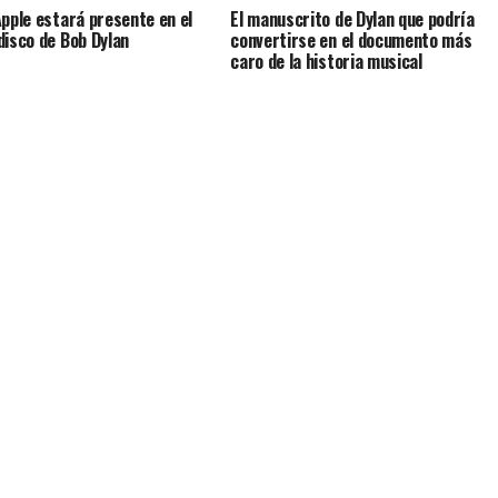
Apple estará presente en el
El manuscrito de Dylan que podría
disco de Bob Dylan
convertirse en el documento más
caro de la historia musical
CINE Y SERIES
CULTURA
ULTRABRIT XPERIENCE 2019
ULTRABRIT 