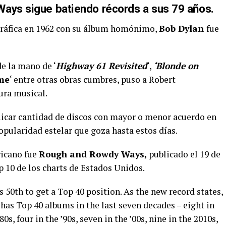
Ways
sigue batiendo récords a sus 79 años.
gráfica en 1962 con su álbum homónimo,
Bob Dylan
fue
e la mano de ‘
Highway 61 Revisited
‘,
‘Blonde on
ome
‘ entre otras obras cumbres, puso a Robert
ura musical.
blicar cantidad de discos con mayor o menor acuerdo en
popularidad estelar que goza hasta estos días.
ricano fue
Rough and Rowdy Ways,
publicado el 19 de
p 10 de los charts de Estados Unidos.
s 50th to get a Top 40 position. As the new record states,
has Top 40 albums in the last seven decades – eight in
80s, four in the ’90s, seven in the ’00s, nine in the 2010s,