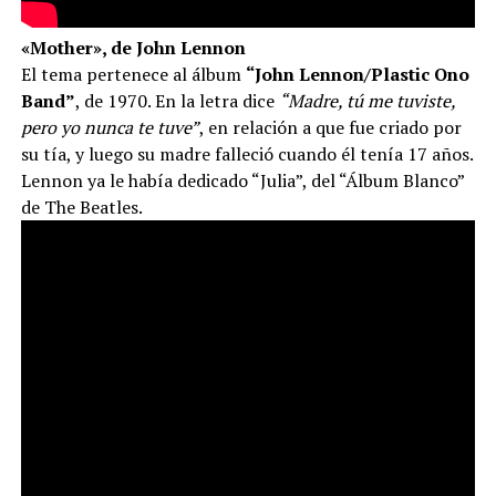
«Mother», de John Lennon
El tema pertenece al álbum
“John Lennon/Plastic Ono
Band”
, de 1970. En la letra dice
“Madre, tú me tuviste,
pero yo nunca te tuve”
, en relación a que fue criado por
su tía, y luego su madre falleció cuando él tenía 17 años.
Lennon ya le había dedicado “Julia”, del “Álbum Blanco”
de The Beatles.