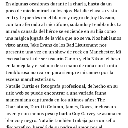
En algunas ocasiones durante la charla, hasta da un
poco de miedo mirarla a los ojos. Natalie clava su vista
en ti y te pierdes en el blanco y negro de Joy Division,
con Ian aferrado al micrófono, sudando y temblando. La
mirada cansada del héroe se enciende en su hija como
una mágica jugada de la vida que no se va. Nos habíamos
visto antes, Jake Evans de los Bad Lieutenant nos
presento una vez en un show de rock en Manchester. Mi
excusa barata de ser usuario Canon y ella Nikon, el beso
en la mejilla y el saludo de su mano de niña con la mía
temblorosa marcaron para siempre mi cameo por la
escena manchesteriana.
Natalie Curtis es fotografa profesional, de hecho en su
sitio web se puede encontrar a una variada fauna
mancuniana capturada en los ultimos años: The
Charlatans, Durutti Column, James, Doves, incluso un
joven y con menos peso y barba Guy Garvey se asoma en
blanco y negro. Natalie también trabaja para un sello
discografico, heredó de su padre el amor por el