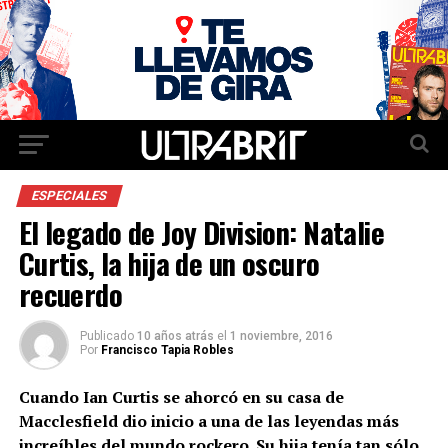
ESPECIALES
El legado de Joy Division: Natalie
Curtis, la hija de un oscuro
recuerdo
Publicado
10 años atrás
el
1 noviembre, 2016
Por
Francisco Tapia Robles
Cuando Ian Curtis se ahorcó en su casa de
Macclesfield dio inicio a una de las leyendas más
increíbles del mundo rockero. Su hija tenía tan sólo