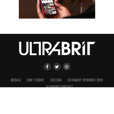
MÚSICA
CINE Y SERIES
CULTURA
ULTRABRIT XPERIENCE 2019
ULTRABRIT PODCAST
SHARE
TWEET
Copyright © 2020 ULTRABRIT es una marca registrada de ConexionUK
s.a.