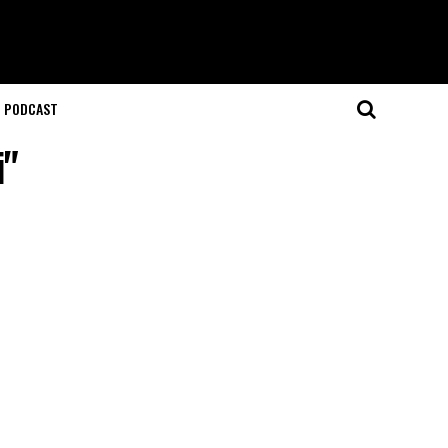
T PODCAST
i"