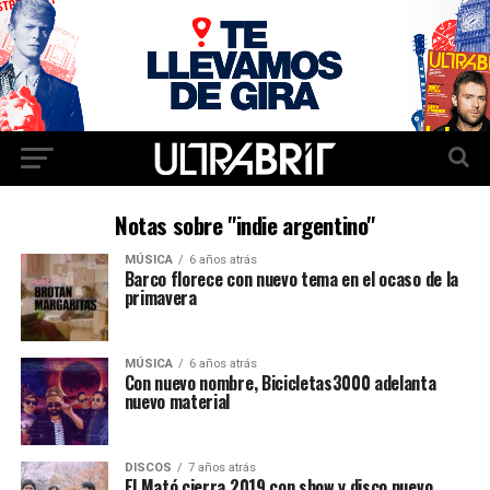
Notas sobre "indie argentino"
MÚSICA
6 años atrás
Barco florece con nuevo tema en el ocaso de la
primavera
MÚSICA
6 años atrás
Con nuevo nombre, Bicicletas3000 adelanta
nuevo material
DISCOS
7 años atrás
El Mató cierra 2019 con show y disco nuevo