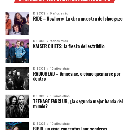
DISCOS
9 años atrás
RIDE – Nowhere: La obra maestra del shoegaze
DISCOS
9 años atrás
KAISER CHIEFS: la fiesta del estribillo
DISCOS
10 años atrás
RADIOHEAD – Amnesiac, o cómo quemarse por
dentro
DISCOS
10 años atrás
TEENAGE FANCLUB, ¿la segunda mejor banda del
mundo?
DISCOS
10 años atrás
BIBIO, un viaje conceptual por senderos