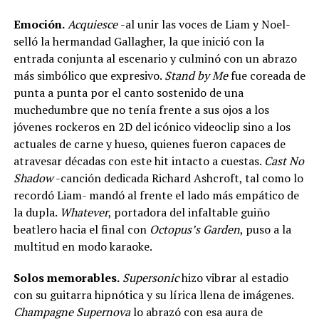
Emoción.
Acquiesce
-al unir las voces de Liam y Noel-
selló la hermandad Gallagher, la que inició con la
entrada conjunta al escenario y culminó con un abrazo
más simbólico que expresivo.
Stand by Me
fue coreada de
punta a punta por el canto sostenido de una
muchedumbre que no tenía frente a sus ojos a los
jóvenes rockeros en 2D del icónico videoclip sino a los
actuales de carne y hueso, quienes fueron capaces de
atravesar décadas con este hit intacto a cuestas.
Cast No
Shadow
-canción dedicada Richard Ashcroft, tal como lo
recordó Liam- mandó al frente el lado más empático de
la dupla.
Whatever
, portadora del infaltable guiño
beatlero hacia el final con
Octopus’s Garden
, puso a la
multitud en modo karaoke.
Solos memorables.
Supersonic
hizo vibrar al estadio
con su guitarra hipnótica y su lírica llena de imágenes.
Champagne Supernova
lo abrazó con esa aura de