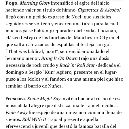
Pogo.
Morning Glory
intensificó el agite del inicio
haciendo valer su título de himno.
Cigarettes & Alcohol
llegó con un pedido expreso de Noel: que sus fieles
seguidores se volteen y encaren una tarea para la cual
muchos ya se habían preparado: darle vida al poznan,
clásico festejo de los hinchas del Manchester City en el
que saltan abrazados de espaldas al festejar un gol.
“That was biblical, man!”, sentenció anonadado el
hermano menor.
Bring It On Down
trajo una dosis
necesaria de rock crudo y
Rock ‘n’ Roll Star
-dedicada el
domingo a Sergio “Kun” Agüero, presente en el lugar-
puso a los ídolos y al fandom en una misma piel que hizo
temblar al barrio de Núñez.
Frescura.
Some Might Say
invitó a bailar al ritmo de esa
musicalidad alegre que disfraza una letra melancólica.
Fade Away
fue espejo de una niñez mancuniana llena de
sueños.
Roll With It
trajo al presente aquella
efervescencia juvenil que desató la famosa batalla del