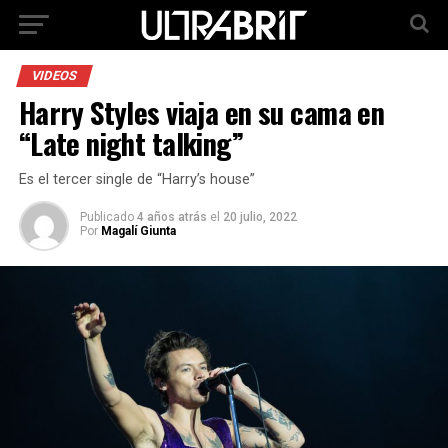
VIDEOS
Harry Styles viaja en su cama en
“Late night talking”
Es el tercer single de “Harry’s house”
Publicado
4 años atrás
el
20 julio, 2022
Por
Magalí Giunta